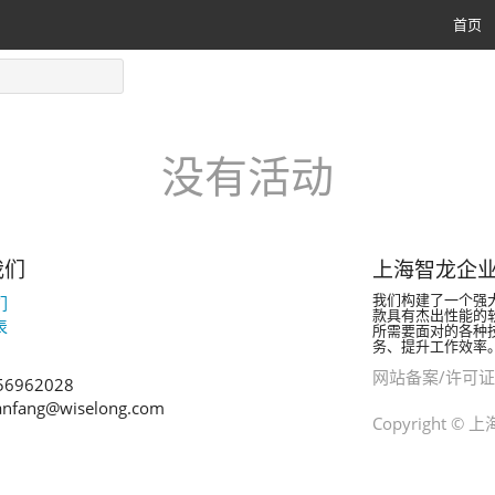
首页
没有活动
我们
上海智龙企
我们构建了一个强
们
款具有杰出性能的
表
所需要面对的各种
务、提升工作效率
网站备案/许可证
56962028
anfang@wiselong.com
Copyright 