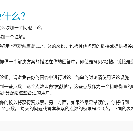
免什么？
要么添加一个问题评论。
添加一个注解。
解标示
“可能的重复……”
。总的来说，包括其他问题的链接或提供相关
提供一个解决方案的描述在你的回答中，即使是拷贝/粘帖。链接是
论组。请避免在你的回答中进行讨论，简单的讨论请使用评论设施
到一些点数，这个点数叫做“贡献值”。这些点数作为一个粗略衡量的
逐步分配给这些合适的用户。
你的投入将获得赞成票。另一方面，如果答案是错误的，你将得到
0个点数。 每天的问题或答案积累的点数的极限是200点。下面的表