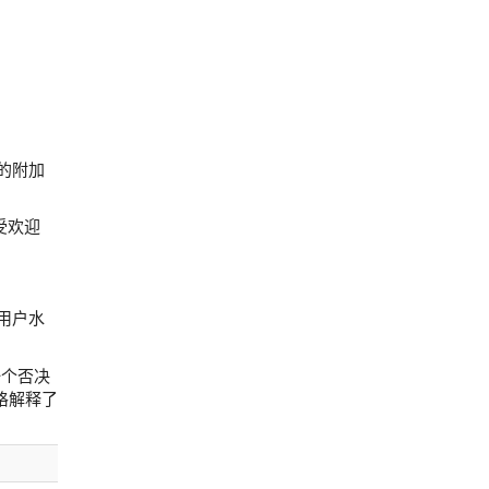
的附加
受欢迎
用户水
一个否决
格解释了