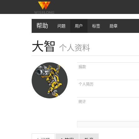
帮助
问题
用户
标签
勋章
大智
个人资料
捐款
个人简历
统计