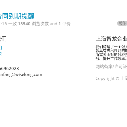
合同到期提醒
:16
一致
15540
浏览次数
and
1
评价
动作
我们
上海智龙企
我们构建了一个强
们
款具有杰出性能的
表
所需要面对的各种
务、提升工作效率
网站备案/许可证
56962028
anfang@wiselong.com
Copyright 